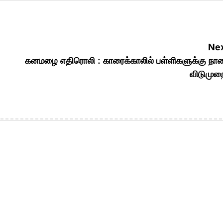
Nex
கனமழை எதிரொலி : காரைக்காலில் பள்ளிகளுக்கு நா
விடுமுற