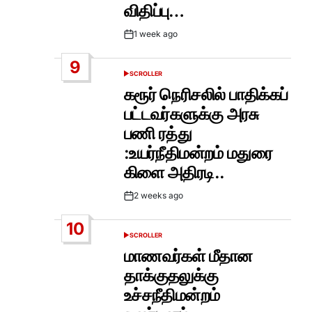
விதிப்பு…
1 week ago
Post
Date
9
SCROLLER
POSTED
IN
கரூர் நெரிசலில் பாதிக்கப்
பட்டவர்களுக்கு அரசு
பணி ரத்து
:உயர்நீதிமன்றம் மதுரை
கிளை அதிரடி..
2 weeks ago
Post
Date
10
SCROLLER
POSTED
IN
மாணவர்கள் மீதான
தாக்குதலுக்கு
உச்சநீதிமன்றம்