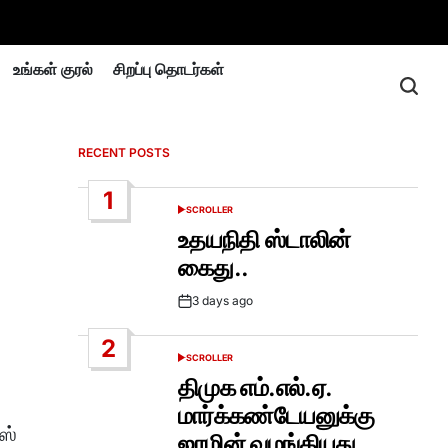
உங்கள் குரல்
சிறப்பு தொடர்கள்
RECENT POSTS
1
SCROLLER
POSTED
IN
உதயநிதி ஸ்டாலின்
கைது..
3 days ago
Post
Date
2
SCROLLER
POSTED
IN
திமுக எம்.எல்.ஏ.
மார்க்கண்டேயனுக்கு
ஸ்
ஜாமின் வழங்கியது