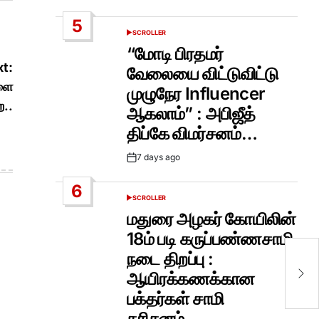
Date
5
SCROLLER
POSTED
IN
“மோடி பிரதமர்
t:
வேலையை விட்டுவிட்டு
ளை
முழுநேர Influencer
ை..
ஆகலாம்” : அபிஜீத்
திப்கே விமர்சனம்…
7 days ago
Post
Date
6
SCROLLER
POSTED
IN
மதுரை அழகர் கோயிலின்
18ம் படி கருப்பண்ணசாமி
நடை திறப்பு :
க
ஆயிரக்கணக்கான
பள
பக்தர்கள் சாமி
தரிசனம்…