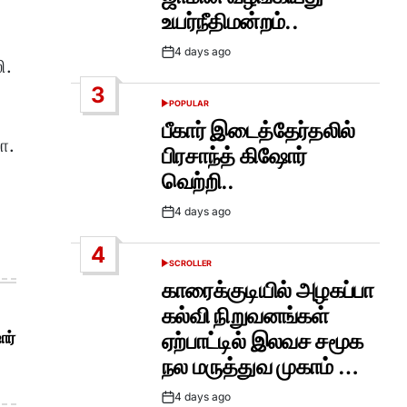
உயர்நீதிமன்றம்..
4 days ago
Post
ி.
Date
3
POPULAR
POSTED
IN
பீகார் இடைத்தேர்தலில்
ா.
பிரசாந்த் கிஷோர்
வெற்றி..
4 days ago
Post
Date
4
SCROLLER
POSTED
IN
காரைக்குடியில் அழகப்பா
கல்வி நிறுவனங்கள்
ோர்
ஏற்பாட்டில் இலவச சமூக
நல மருத்துவ முகாம் …
4 days ago
Post