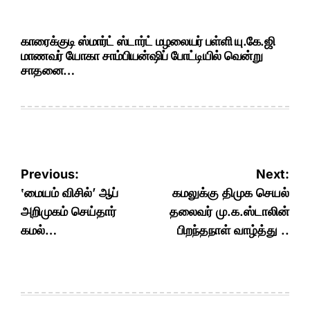
காரைக்குடி ஸ்மார்ட் ஸ்டார்ட் மழலையர் பள்ளி யு.கே.ஜி
மாணவர் யோகா சாம்பியன்ஷிப் போட்டியில் வென்று
சாதனை…
Post
Previous:
Next:
navigation
‛மையம் விசில்’ ஆப்
கமலுக்கு திமுக செயல்
அறிமுகம் செய்தார்
தலைவர் மு.க.ஸ்டாலின்
கமல்…
பிறந்தநாள் வாழ்த்து ..