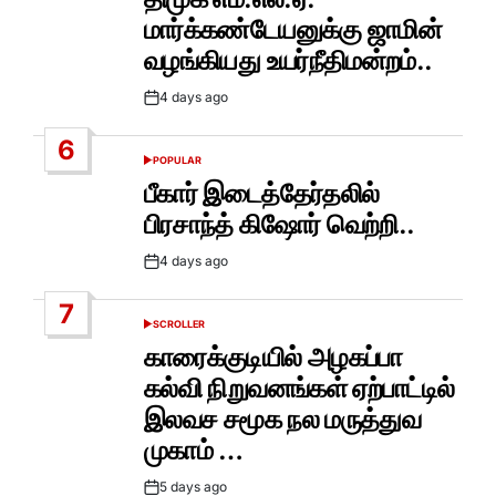
மார்க்கண்டேயனுக்கு ஜாமின்
வழங்கியது உயர்நீதிமன்றம்..
4 days ago
Post
Date
6
POPULAR
POSTED
IN
பீகார் இடைத்தேர்தலில்
பிரசாந்த் கிஷோர் வெற்றி..
4 days ago
Post
Date
7
SCROLLER
POSTED
IN
காரைக்குடியில் அழகப்பா
கல்வி நிறுவனங்கள் ஏற்பாட்டில்
இலவச சமூக நல மருத்துவ
முகாம் …
5 days ago
Post