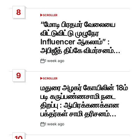
Date
8
SCROLLER
POSTED
IN
“மோடி பிரதமர் வேலையை
விட்டுவிட்டு முழுநேர
Influencer ஆகலாம்” :
அபிஜீத் திப்கே விமர்சனம்…
1 week ago
Post
Date
9
SCROLLER
POSTED
IN
மதுரை அழகர் கோயிலின் 18ம்
படி கருப்பண்ணசாமி நடை
திறப்பு : ஆயிரக்கணக்கான
பக்தர்கள் சாமி தரிசனம்…
1 week ago
Post
Date
10