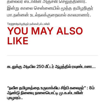
தலைவர் ஸ்டாலின் அஞ்சலி செலுத்தினார்.
இன்று காலை சென்னையில் மூத்த தமிழறிஞர்
மா.நன்னன் உடல்நலக்குறைவால் காலமானார்.
Tagged
தமிழறிஞர் நன்னன்
,
ஸ்டாலின்
YOU MAY ALSO
LIKE
கடலுக்கு அடியில 250 மீட்டர் ஆழத்தில் ரவுண்டானா…
“நவீன தமிழகத்தை உருவாக்கிய சிற்பி கலைஞர்” : 8ம்
ஆண்டு நினைவு நாளையொட்டி மு.க.ஸ்டாலின்
புகழாரம்..