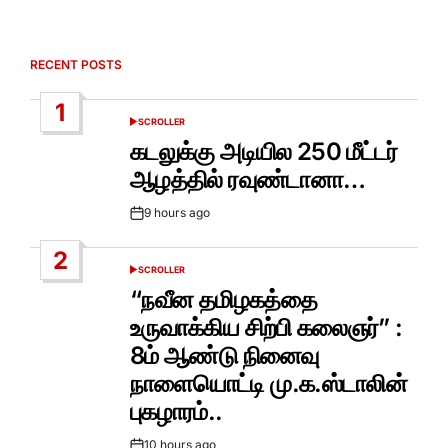
RECENT POSTS
1
SCROLLER
POSTED
IN
கடலுக்கு அடியில 250 மீட்டர்
ஆழத்தில் ரவுண்டானா…
9 hours ago
Post
Date
2
SCROLLER
POSTED
IN
“நவீன தமிழகத்தை
உருவாக்கிய சிற்பி கலைஞர்” :
8ம் ஆண்டு நினைவு
நாளையொட்டி மு.க.ஸ்டாலின்
புகழாரம்..
10 hours ago