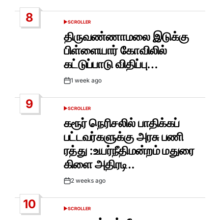
Date
8
SCROLLER
POSTED
IN
திருவண்ணாமலை இடுக்கு
பிள்ளையார் கோவிலில்
கட்டுப்பாடு விதிப்பு…
1 week ago
Post
Date
9
SCROLLER
POSTED
IN
கரூர் நெரிசலில் பாதிக்கப்
பட்டவர்களுக்கு அரசு பணி
ரத்து :உயர்நீதிமன்றம் மதுரை
கிளை அதிரடி..
2 weeks ago
Post
Date
10
SCROLLER
POSTED
IN