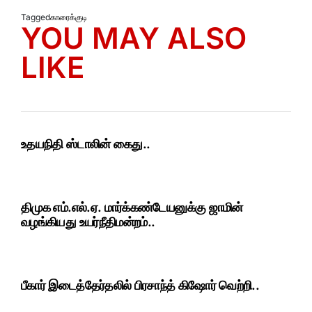
Tagged
காரைக்குடி
YOU MAY ALSO
LIKE
உதயநிதி ஸ்டாலின் கைது..
திமுக எம்.எல்.ஏ. மார்க்கண்டேயனுக்கு ஜாமின்
வழங்கியது உயர்நீதிமன்றம்..
பீகார் இடைத்தேர்தலில் பிரசாந்த் கிஷோர் வெற்றி..