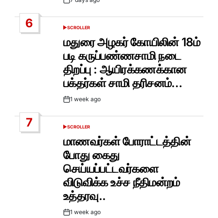
Post
Date
6
SCROLLER
POSTED
IN
மதுரை அழகர் கோயிலின் 18ம்
படி கருப்பண்ணசாமி நடை
திறப்பு : ஆயிரக்கணக்கான
பக்தர்கள் சாமி தரிசனம்…
1 week ago
Post
Date
7
SCROLLER
POSTED
IN
மாணவர்கள் போராட்டத்தின்
போது கைது
செய்யப்பட்டவர்களை
விடுவிக்க உச்ச நீதிமன்றம்
உத்தரவு..
1 week ago
Post