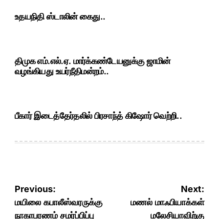
உதயநிதி ஸ்டாலின் கைது..
திமுக எம்.எல்.ஏ. மார்க்கண்டேயனுக்கு ஜாமின்
வழங்கியது உயர்நீதிமன்றம்..
பீகார் இடைத்தேர்தலில் பிரசாந்த் கிஷோர் வெற்றி..
Post
Previous:
Next:
navigation
மயிலை கபாலீஸ்வரருக்கு
மணல் மாஃபியாக்கள்
நாகாபரணம் சமர்ப்பிப்பு
மலேசியாவிற்கு