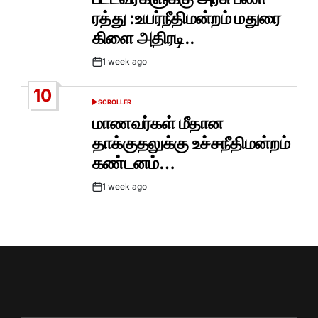
ரத்து :உயர்நீதிமன்றம் மதுரை
கிளை அதிரடி..
1 week ago
Post
Date
10
SCROLLER
POSTED
IN
மாணவர்கள் மீதான
தாக்குதலுக்கு உச்சநீதிமன்றம்
கண்டனம்…
1 week ago
Post
Date