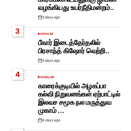
வழங்கியது உயர்நீதிமன்றம்..
3 days ago
Post
Date
3
POPULAR
POSTED
IN
பீகார் இடைத்தேர்தலில்
பிரசாந்த் கிஷோர் வெற்றி..
3 days ago
Post
Date
4
SCROLLER
POSTED
IN
காரைக்குடியில் அழகப்பா
கல்வி நிறுவனங்கள் ஏற்பாட்டில்
இலவச சமூக நல மருத்துவ
முகாம் …
4 days ago
Post
Date