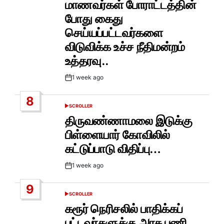
மாணவர்கள் போராட்டத்தின்
போது கைது
செய்யப்பட்டவர்களை
விடுவிக்க உச்ச நீதிமன்றம்
உத்தரவு..
1 week ago
Post
Date
8
SCROLLER
POSTED
IN
திருவண்ணாமலை இடுக்கு
பிள்ளையார் கோவிலில்
கட்டுப்பாடு விதிப்பு…
1 week ago
Post
Date
9
SCROLLER
POSTED
IN
கரூர் நெரிசலில் பாதிக்கப்
பட்டவர்களுக்கு அரசு பணி