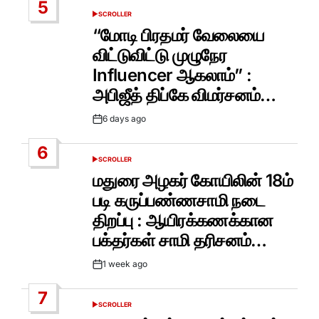
5
SCROLLER
POSTED
IN
“மோடி பிரதமர் வேலையை
விட்டுவிட்டு முழுநேர
Influencer ஆகலாம்” :
அபிஜீத் திப்கே விமர்சனம்…
6 days ago
Post
Date
6
SCROLLER
POSTED
IN
மதுரை அழகர் கோயிலின் 18ம்
படி கருப்பண்ணசாமி நடை
திறப்பு : ஆயிரக்கணக்கான
பக்தர்கள் சாமி தரிசனம்…
1 week ago
Post
Date
7
SCROLLER
POSTED
IN