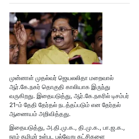
முன்னாள் முதல்வர் ஜெயலலிதா மறைவால்
ஆர்.கே.நகர் தொகுதி காலியாக இருந்து
வருகிறது. இதையடுத்து, ஆர்.கே.நகரில் டிசம்பர்
21-ம் தேதி தேர்தல் நடத்தப்படும் என தேர்தல்
ஆணையம் அறிவித்தது.
இதையடுத்து, அ.தி.மு.க., தி.மு.க., பா.ஜ.க.,
நாம் தமிழர் உள்பட பல்வேறு கட்சிகளை