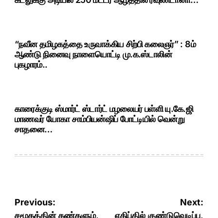
“நவீன தமிழகத்தை உருவாக்கிய சிற்பி கலைஞர்” : 8ம்
ஆண்டு நினைவு நாளையொட்டி மு.க.ஸ்டாலின்
புகழாரம்..
காரைக்குடி ஸ்மார்ட் ஸ்டார்ட் மழலையர் பள்ளி யு.கே.ஜி
மாணவர் யோகா சாம்பியன்ஷிப் போட்டியில் வென்று
சாதனை…
Post
Previous:
Next:
சமூகத்தின் கண்களும்,
எகிப்தில் குண்டுவெடிப்பு,