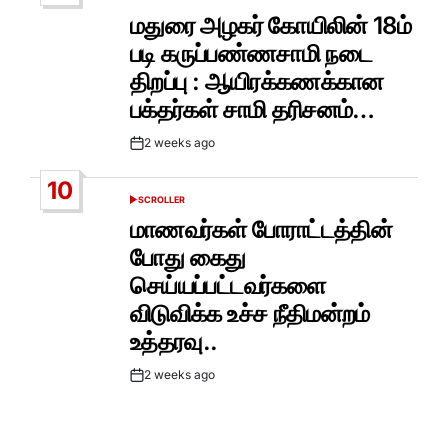
POSTED
IN
மதுரை அழகர் கோயிலின் 18ம்
படி கருப்பண்ணசாமி நடை
திறப்பு : ஆயிரக்கணக்கான
பக்தர்கள் சாமி தரிசனம்…
2 weeks ago
Post
Date
10
SCROLLER
POSTED
IN
மாணவர்கள் போராட்டத்தின்
போது கைது
செய்யப்பட்டவர்களை
விடுவிக்க உச்ச நீதிமன்றம்
உத்தரவு..
2 weeks ago
Post
Date