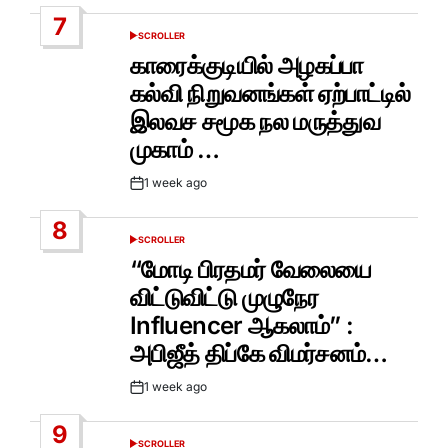
Date
7
SCROLLER
POSTED
IN
காரைக்குடியில் அழகப்பா
கல்வி நிறுவனங்கள் ஏற்பாட்டில்
இலவச சமூக நல மருத்துவ
முகாம் …
1 week ago
Post
Date
8
SCROLLER
POSTED
IN
“மோடி பிரதமர் வேலையை
விட்டுவிட்டு முழுநேர
Influencer ஆகலாம்” :
அபிஜீத் திப்கே விமர்சனம்…
1 week ago
Post
Date
9
SCROLLER