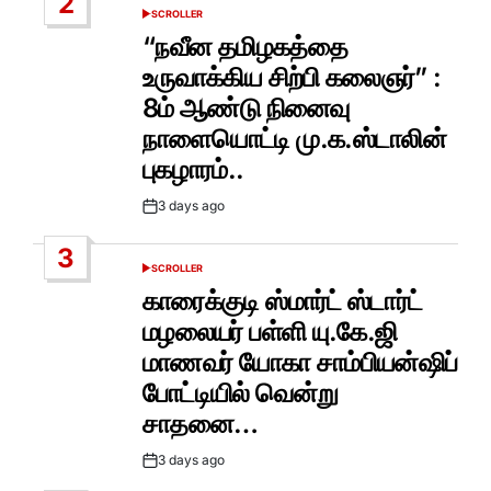
2
SCROLLER
POSTED
IN
“நவீன தமிழகத்தை
உருவாக்கிய சிற்பி கலைஞர்” :
8ம் ஆண்டு நினைவு
நாளையொட்டி மு.க.ஸ்டாலின்
புகழாரம்..
3 days ago
Post
Date
3
SCROLLER
POSTED
IN
காரைக்குடி ஸ்மார்ட் ஸ்டார்ட்
மழலையர் பள்ளி யு.கே.ஜி
மாணவர் யோகா சாம்பியன்ஷிப்
போட்டியில் வென்று
சாதனை…
3 days ago
Post
Date