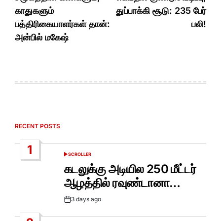
navigation
காதுகளும்
துப்பாக்கி சூடு: 235 பேர்
பத்திரிகையாளர்கள் தான்:
பலி!
அன்பில் மகேஷ்
RECENT POSTS
1
SCROLLER
POSTED
IN
கடலுக்கு அடியில 250 மீட்டர்
ஆழத்தில் ரவுண்டானா…
3 days ago
Post
Date