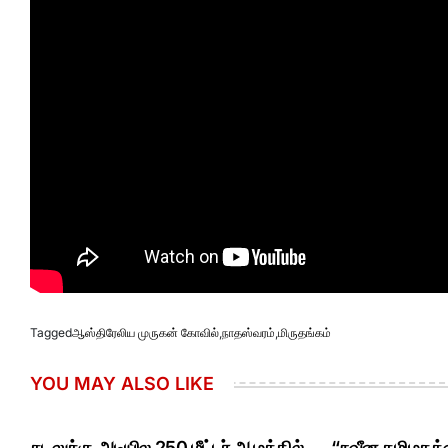
Tagged
ஆஸ்திரேலிய முருகன் கோவில்
,
நாதஸ்வரம்
,
மிருதங்கம்
YOU MAY ALSO LIKE
கடலுக்கு அடியில 250 மீட்டர் ஆழத்தில்
“நவீன தமிழகத்த