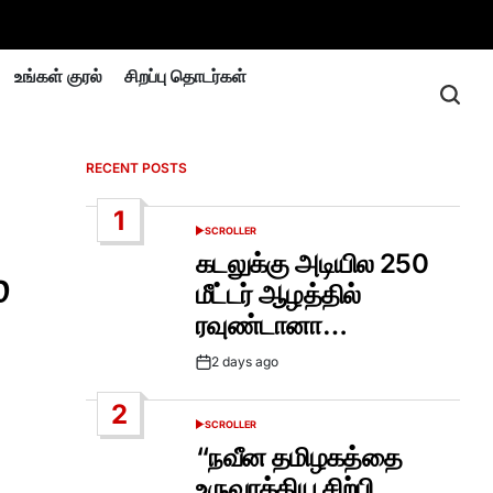
உங்கள் குரல்
சிறப்பு தொடர்கள்
RECENT POSTS
1
SCROLLER
POSTED
IN
கடலுக்கு அடியில 250
்
மீட்டர் ஆழத்தில்
ரவுண்டானா…
2 days ago
Post
Date
2
SCROLLER
POSTED
IN
“நவீன தமிழகத்தை
உருவாக்கிய சிற்பி