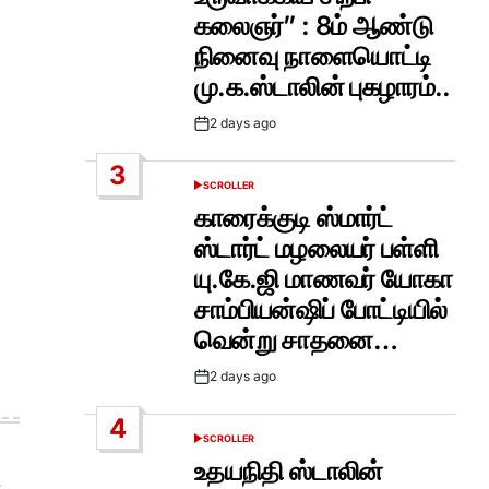
கலைஞர்” : 8ம் ஆண்டு
நினைவு நாளையொட்டி
மு.க.ஸ்டாலின் புகழாரம்..
2 days ago
Post
Date
3
SCROLLER
POSTED
IN
காரைக்குடி ஸ்மார்ட்
ஸ்டார்ட் மழலையர் பள்ளி
யு.கே.ஜி மாணவர் யோகா
சாம்பியன்ஷிப் போட்டியில்
வென்று சாதனை…
2 days ago
Post
Date
4
SCROLLER
POSTED
IN
உதயநிதி ஸ்டாலின்