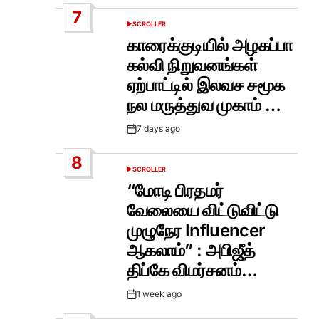
Date
7
SCROLLER
POSTED
IN
காரைக்குடியில் அழகப்பா
கல்வி நிறுவனங்கள்
ஏற்பாட்டில் இலவச சமூக
நல மருத்துவ முகாம் …
7 days ago
Post
Date
8
SCROLLER
POSTED
IN
“மோடி பிரதமர்
வேலையை விட்டுவிட்டு
முழுநேர Influencer
ஆகலாம்” : அபிஜீத்
திப்கே விமர்சனம்…
1 week ago
Post
Date