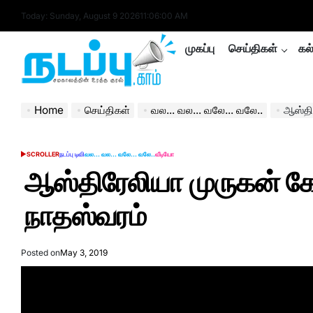
Skip
Today: Sunday, August 9 2026
11
:
06
:
01
AM
to
content
முகப்பு
செய்திகள்
கல
nadappu.com
Home
செய்திகள்
வல... வல... வலே... வலே..
ஆஸ்தி
SCROLLER
நடப்பு டிவி
வல... வல... வலே... வலே..
வீடியோ
POSTED
IN
ஆஸ்திரேலியா முருகன் கோ
நாதஸ்வரம்
Posted on
May 3, 2019