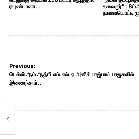
ரவுண்டானா…
கலைஞர்” : 8ம்
நாளையொட்டி மு.
Post
Previous:
navigation
டெல்லி ஆம் ஆத்மி எம்.எல்.ஏ அனில் பாஜ்பாய் பாஜகவில்
இணைந்தார்..