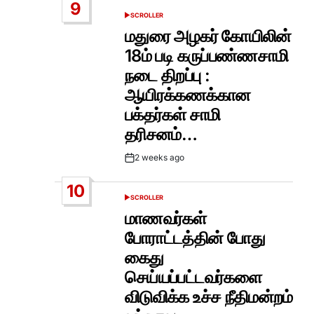
9
SCROLLER
POSTED
IN
மதுரை அழகர் கோயிலின்
18ம் படி கருப்பண்ணசாமி
நடை திறப்பு :
ஆயிரக்கணக்கான
பக்தர்கள் சாமி
தரிசனம்…
2 weeks ago
Post
Date
10
SCROLLER
POSTED
IN
மாணவர்கள்
போராட்டத்தின் போது
கைது
செய்யப்பட்டவர்களை
விடுவிக்க உச்ச நீதிமன்றம்