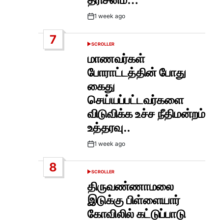
1 week ago
Post
Date
7
SCROLLER
POSTED
IN
மாணவர்கள்
போராட்டத்தின் போது
கைது
செய்யப்பட்டவர்களை
விடுவிக்க உச்ச நீதிமன்றம்
உத்தரவு..
1 week ago
Post
Date
8
SCROLLER
POSTED
IN
திருவண்ணாமலை
இடுக்கு பிள்ளையார்
கோவிலில் கட்டுப்பாடு