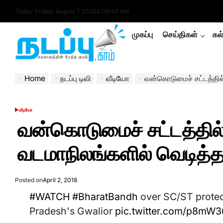
Skip
Today: Friday, August 7 2026
4
:
06
:
45
AM
to
content
முகப்பு
செய்திகள்
கல
nadappu.com
Home
நடப்பு டிவி
வீடியோ
வன்கொடுமைச் சட்டத்தில் திருத
வீடியோ
POSTED
IN
வன்கொடுமைச் சட்டத்தில் தி
வடமாநிலங்களில் வெடித்
Posted on
April 2, 2018
#WATCH
#BharatBandh
over SC/ST protect
Pradesh's Gwalior
pic.twitter.com/p8mW