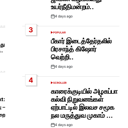
உயர்நீதிமன்றம்..
4 days ago
Post
Date
3
POPULAR
POSTED
IN
பீகார் இடைத்தேர்தலில்
்து
பிரசாந்த் கிஷோர்
..
வெற்றி..
4 days ago
Post
Date
4
SCROLLER
POSTED
IN
காரைக்குடியில் அழகப்பா
கல்வி நிறுவனங்கள்
t:
ஏற்பாட்டில் இலவச சமூக
ு –
நல மருத்துவ முகாம் …
ுறை
4 days ago
Post