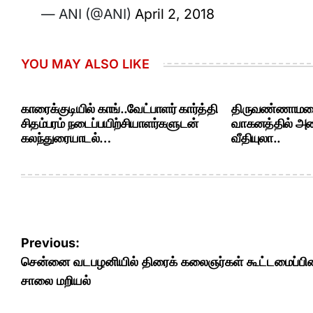
— ANI (@ANI)
April 2, 2018
YOU MAY ALSO LIKE
காரைக்குடியில் காங்..வேட்பாளர் கார்த்தி
திருவண்ணாமலை 
சிதம்பரம் நடைப்பயிற்சியாளர்களுடன்
வாகனத்தில் அ
கலந்துரையாடல்…
வீதியுலா..
Post
Previous:
navigation
சென்னை வடபழனியில் திரைக் கலைஞர்கள் கூட்டமைப்பின
சாலை மறியல்