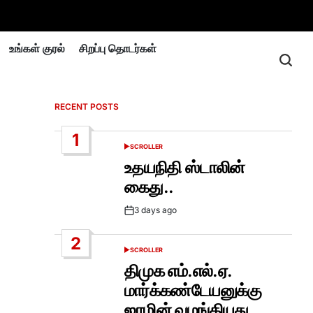
உங்கள் குரல்
சிறப்பு தொடர்கள்
RECENT POSTS
1
SCROLLER
POSTED
IN
உதயநிதி ஸ்டாலின்
கைது..
3 days ago
Post
Date
2
SCROLLER
POSTED
IN
திமுக எம்.எல்.ஏ.
மார்க்கண்டேயனுக்கு
ஜாமின் வழங்கியது