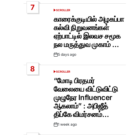
Date
7
SCROLLER
POSTED
IN
காரைக்குடியில் அழகப்பா
கல்வி நிறுவனங்கள்
ஏற்பாட்டில் இலவச சமூக
நல மருத்துவ முகாம் …
5 days ago
Post
Date
8
SCROLLER
POSTED
IN
“மோடி பிரதமர்
வேலையை விட்டுவிட்டு
முழுநேர Influencer
ஆகலாம்” : அபிஜீத்
திப்கே விமர்சனம்…
1 week ago
Post
Date