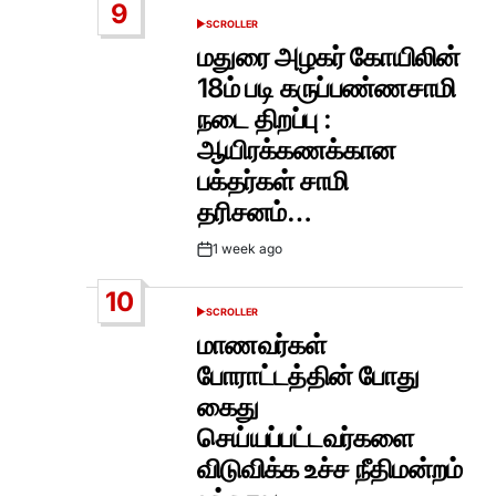
9
SCROLLER
POSTED
IN
மதுரை அழகர் கோயிலின்
18ம் படி கருப்பண்ணசாமி
நடை திறப்பு :
ஆயிரக்கணக்கான
பக்தர்கள் சாமி
தரிசனம்…
1 week ago
Post
Date
10
SCROLLER
POSTED
IN
மாணவர்கள்
போராட்டத்தின் போது
கைது
செய்யப்பட்டவர்களை
விடுவிக்க உச்ச நீதிமன்றம்