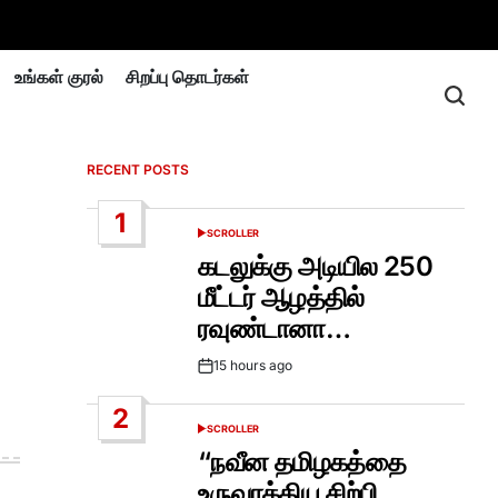
உங்கள் குரல்
சிறப்பு தொடர்கள்
RECENT POSTS
1
SCROLLER
POSTED
IN
கடலுக்கு அடியில 250
மீட்டர் ஆழத்தில்
ரவுண்டானா…
15 hours ago
Post
Date
2
SCROLLER
POSTED
IN
“நவீன தமிழகத்தை
உருவாக்கிய சிற்பி