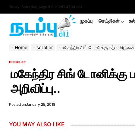
Skip
Today: Saturday, August 8 2026
3
:
41
:
34
AM
to
content
முகப்பு
செய்திகள்
கல
nadappu.com
Home
scroller
மகேந்திர சிங் டோனிக்கு பத்ம விபூஷன் 
SCROLLER
POSTED
IN
மகேந்திர சிங் டோனிக்கு 
அறிவிப்பு..
Posted on
January 25, 2018
YOU MAY ALSO LIKE