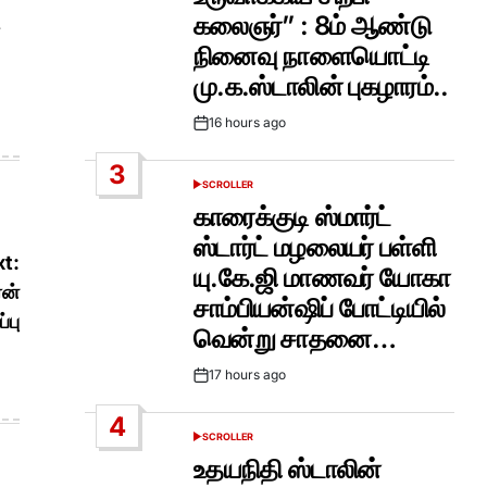
கலைஞர்” : 8ம் ஆண்டு
நினைவு நாளையொட்டி
மு.க.ஸ்டாலின் புகழாரம்..
16 hours ago
Post
Date
3
SCROLLER
POSTED
IN
காரைக்குடி ஸ்மார்ட்
ஸ்டார்ட் மழலையர் பள்ளி
t:
யு.கே.ஜி மாணவர் யோகா
ரன்
சாம்பியன்ஷிப் போட்டியில்
்பு
வென்று சாதனை…
17 hours ago
Post
Date
4
SCROLLER
POSTED
IN
உதயநிதி ஸ்டாலின்