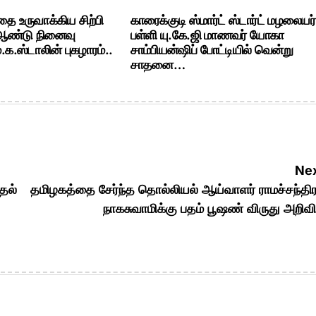
ை உருவாக்கிய சிற்பி
காரைக்குடி ஸ்மார்ட் ஸ்டார்ட் மழலையர்
 ஆண்டு நினைவு
பள்ளி யு.கே.ஜி மாணவர் யோகா
க.ஸ்டாலின் புகழாரம்..
சாம்பியன்ஷிப் போட்டியில் வென்று
சாதனை…
Nex
தல்
தமிழகத்தை சேர்ந்த தொல்லியல் ஆய்வாளர் ராமச்சந்தி
நாகசுவாமிக்கு பதம் பூஷண் விருது அறிவிப