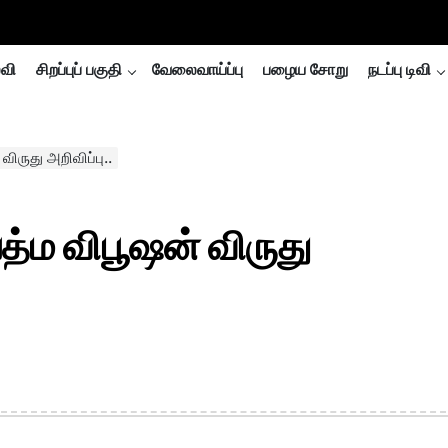
்வி
சிறப்புப் பகுதி
வேலைவாய்ப்பு
பழைய சோறு
நடப்பு டிவி
விருது அறிவிப்பு..
பத்ம விபூஷன் விருது