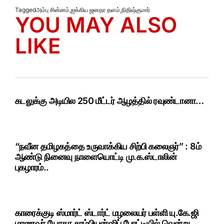
Tagged
அம்பு சின்னம்
,
ஐக்கிய ஜனதா தளம்
,
நிதிஷ்குமார்
YOU MAY ALSO
LIKE
கடலுக்கு அடியில 250 மீட்டர் ஆழத்தில் ரவுண்டானா…
“நவீன தமிழகத்தை உருவாக்கிய சிற்பி கலைஞர்” : 8ம்
ஆண்டு நினைவு நாளையொட்டி மு.க.ஸ்டாலின்
புகழாரம்..
காரைக்குடி ஸ்மார்ட் ஸ்டார்ட் மழலையர் பள்ளி யு.கே.ஜி
மாணவர் யோகா சாம்பியன்ஷிப் போட்டியில் வென்று