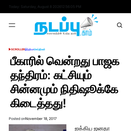
Skip
Today: Saturday, August 8 2026
12
:
56
:
06
PM
to
content
nadappu.com
SCROLLER
இந்தியா
செய்திகள்
POSTED
IN
பீகாரில் வென்றது பாஜக
தந்திரம்: கட்சியும்
சின்னமும் நிதிஷூக்கே
கிடைத்தது!
Posted on
November 18, 2017
ஐக்கிய ஜனதா