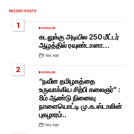
RECENT POSTS
1
SCROLLER
POSTED
IN
கடலுக்கு அடியில 250 மீட்டர்
ஆழத்தில் ரவுண்டானா…
1 day ago
Post
Date
2
SCROLLER
POSTED
IN
“நவீன தமிழகத்தை
உருவாக்கிய சிற்பி கலைஞர்” :
8ம் ஆண்டு நினைவு
நாளையொட்டி மு.க.ஸ்டாலின்
புகழாரம்..
1 day ago
Post
Date