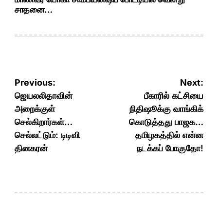
சாதனை…
Post
Previous:
Next:
navigation
ஜெயலலிதாவின்
பீகாரில் கட்சியை
அறைக்குள்
நிதிஷூக்கு வாங்கிக்
செல்கிறார்கள்…
கொடுத்தது பாஜக…
செல்லட்டும்: டிடிவி
தமிழகத்தில் என்ன
தினகரன்
நடக்கப் போகுதோ!