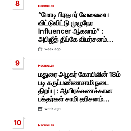
8
SCROLLER
POSTED
IN
“மோடி பிரதமர் வேலையை
விட்டுவிட்டு முழுநேர
Influencer ஆகலாம்” :
அபிஜீத் திப்கே விமர்சனம்…
1 week ago
Post
Date
9
SCROLLER
POSTED
IN
மதுரை அழகர் கோயிலின் 18ம்
படி கருப்பண்ணசாமி நடை
திறப்பு : ஆயிரக்கணக்கான
பக்தர்கள் சாமி தரிசனம்…
1 week ago
Post
Date
10
SCROLLER
POSTED
IN