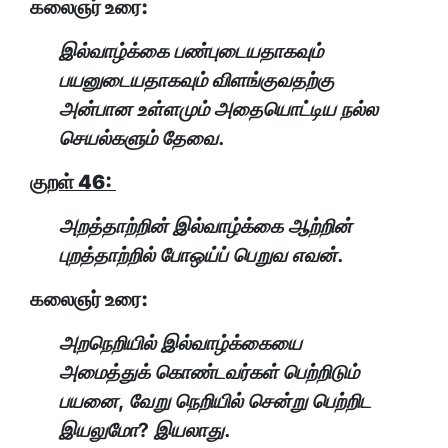
கலைஞர் உரை:
இல்வாழ்க்கை பண்புடையதாகவும்
பயனுடையதாகவும் விளங்குவதற்கு
அன்பான உள்ளமும் அதையொட்டிய நல்ல
செயல்களும் தேவை.
குறள் 46:
அறத்தாற்றின் இல்வாழ்க்கை ஆற்றின்
புறத்தாற்றில் போஒய்ப் பெறுவ எவன்.
கலைஞர் உரை:
அறநெறியில் இல்வாழ்க்கையை
அமைத்துக் கொண்டவர்கள் பெற்றிடும்
பயனை, வேறு நெறியில் சென்று பெற்றிட
இயலுமோ? இயலாது.