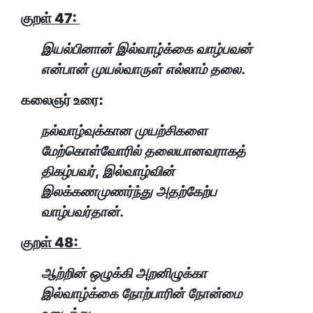
குறள் 47:
இயல்பினான் இல்வாழ்க்கை வாழ்பவன்
என்பான் முயல்வாருள் எல்லாம் தலை.
கலைஞர் உரை:
நல்வாழ்வுக்கான முயற்சிகளை
மேற்கொள்வோரில் தலையானவராகத்
திகழ்பவர், இல்வாழ்வின்
இலக்கணமுணர்ந்து அதற்கேற்ப
வாழ்பவர்தான்.
குறள் 48:
ஆற்றின் ஒழுக்கி அறனிழுக்கா
இல்வாழ்க்கை நோற்பாரின் நோன்மை