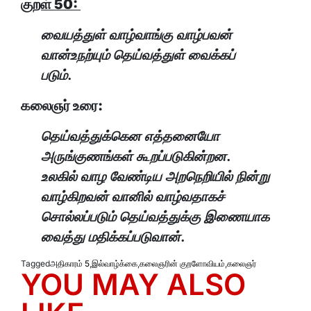
குறள் 50:
வையத்துள் வாழ்வாங்கு வாழ்பவன்
வான்உநற்யும் தெய்வத்துள் வைக்கப்
படும்.
கலைஞர் உரை:
தெய்வத்துக்கென எத்தனையோ
அருங்குணங்கள் கூறப்படுகின்றன.
உலகில் வாழ வேண்டிய அறநெறியில் நின்று
வாழ்கிறவன் வானில் வாழ்வதாகச்
சொல்லப்படும் தெய்வத்துக்கு இணையாக
வைத்து மதிக்கப்படுவான்.
Tagged
அதிகாரம் 5
,
இல்வாழ்க்கை
,
கலைஞரின் குறளோவியம்
,
கலைஞர்
YOU MAY ALSO