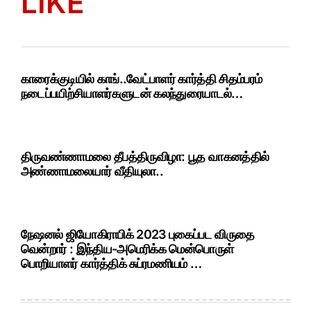
LIKE
காரைக்குடியில் காங்..வேட்பாளர் கார்த்தி சிதம்பரம்
நடைப்பயிற்சியாளர்களுடன் கலந்துரையாடல்…
திருவண்ணாமலை தீபத்திருவிழா: பூத வாகனத்தில்
அண்ணாமலையார் வீதியுலா..
நேஷனல் ஜியோகிராபிக் 2023 புகைப்பட விருதை
வென்றார் : இந்திய-அமெரிக்க மென்பொருள்
பொறியாளர் கார்த்திக் சுப்ரமணியம் …