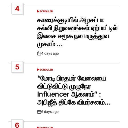
Date
4
SCROLLER
POSTED
IN
காரைக்குடியில் அழகப்பா
கல்வி நிறுவனங்கள் ஏற்பாட்டில்
இலவச சமூக நல மருத்துவ
முகாம் …
4 days ago
Post
Date
5
SCROLLER
POSTED
IN
“மோடி பிரதமர் வேலையை
விட்டுவிட்டு முழுநேர
Influencer ஆகலாம்” :
அபிஜீத் திப்கே விமர்சனம்…
6 days ago
Post
Date
6
SCROLLER