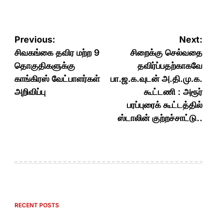
Post
Previous:
Next:
navigation
சிவகங்கை தவிர மற்ற 9
சிறைக்கு செல்வதை
தொகுதிகளுக்கு
தவிர்ப்பதற்காகவே
காங்கிரஸ் வேட்பாளர்கள்
பா.ஜ.க.வுடன் அ.தி.மு.க.
அறிவிப்பு
கூட்டணி : அரூர்
பரப்புரைக் கூட்டத்தில்
ஸ்டாலின் குற்றச்சாட்டு..
RECENT POSTS