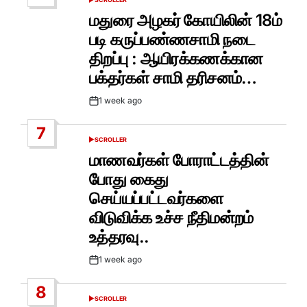
POSTED
IN
மதுரை அழகர் கோயிலின் 18ம்
படி கருப்பண்ணசாமி நடை
திறப்பு : ஆயிரக்கணக்கான
பக்தர்கள் சாமி தரிசனம்…
1 week ago
Post
Date
7
SCROLLER
POSTED
IN
மாணவர்கள் போராட்டத்தின்
போது கைது
செய்யப்பட்டவர்களை
விடுவிக்க உச்ச நீதிமன்றம்
உத்தரவு..
1 week ago
Post
Date
8
SCROLLER
POSTED