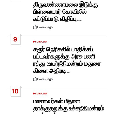
IN
திருவண்ணாமலை இடுக்கு
பிள்ளையார் கோவிலில்
கட்டுப்பாடு விதிப்பு…
1 week ago
Post
Date
9
SCROLLER
POSTED
IN
கரூர் நெரிசலில் பாதிக்கப்
பட்டவர்களுக்கு அரசு பணி
ரத்து :உயர்நீதிமன்றம் மதுரை
கிளை அதிரடி..
1 week ago
Post
Date
10
SCROLLER
POSTED
IN
மாணவர்கள் மீதான
தாக்குதலுக்கு உச்சநீதிமன்றம்