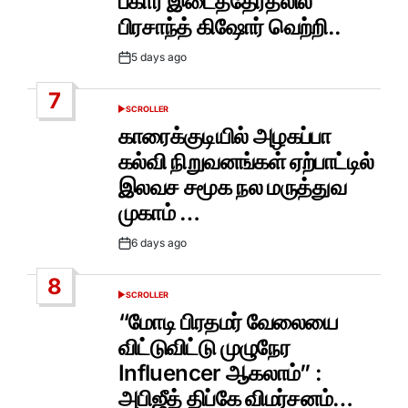
பீகார் இடைத்தேர்தலில்
பிரசாந்த் கிஷோர் வெற்றி..
5 days ago
Post
Date
7
SCROLLER
POSTED
IN
காரைக்குடியில் அழகப்பா
கல்வி நிறுவனங்கள் ஏற்பாட்டில்
இலவச சமூக நல மருத்துவ
முகாம் …
6 days ago
Post
Date
8
SCROLLER
POSTED
IN
“மோடி பிரதமர் வேலையை
விட்டுவிட்டு முழுநேர
Influencer ஆகலாம்” :
அபிஜீத் திப்கே விமர்சனம்…