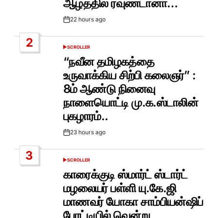
ஆழத்தில் ரவுண்டானா…
22 hours ago
Post
Date
2
SCROLLER
POSTED
IN
“நவீன தமிழகத்தை
உருவாக்கிய சிற்பி கலைஞர்” :
8ம் ஆண்டு நினைவு
நாளையொட்டி மு.க.ஸ்டாலின்
புகழாரம்..
23 hours ago
Post
Date
3
SCROLLER
POSTED
IN
காரைக்குடி ஸ்மார்ட் ஸ்டார்ட்
மழலையர் பள்ளி யு.கே.ஜி
மாணவர் யோகா சாம்பியன்ஷிப்
போட்டியில் வென்று