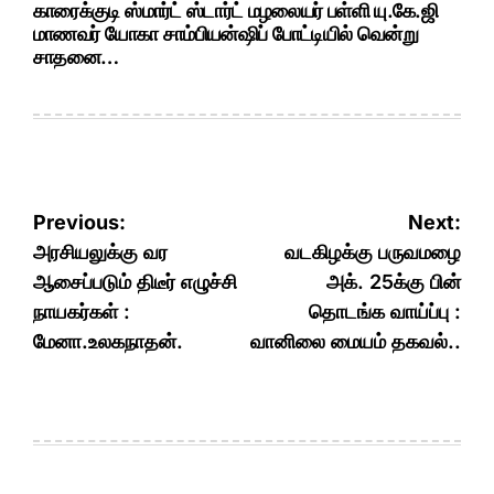
காரைக்குடி ஸ்மார்ட் ஸ்டார்ட் மழலையர் பள்ளி யு.கே.ஜி
மாணவர் யோகா சாம்பியன்ஷிப் போட்டியில் வென்று
சாதனை…
Post
Previous:
Next:
navigation
அரசியலுக்கு வர
வடகிழக்கு பருவமழை
ஆசைப்படும் திடீர் எழுச்சி
அக். 25க்கு பின்
நாயகர்கள் :
தொடங்க வாய்ப்பு :
மேனா.உலகநாதன்.
வானிலை மையம் தகவல்..