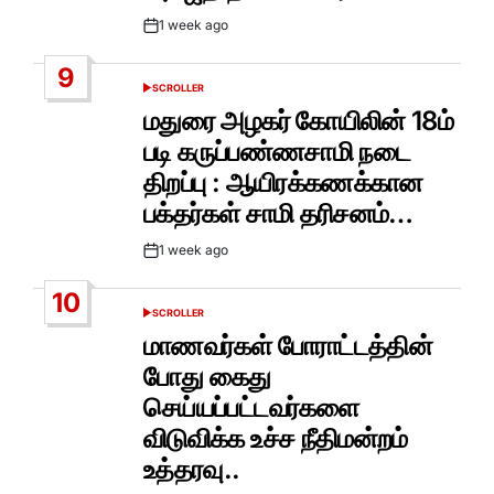
1 week ago
Post
Date
9
SCROLLER
POSTED
IN
மதுரை அழகர் கோயிலின் 18ம்
படி கருப்பண்ணசாமி நடை
திறப்பு : ஆயிரக்கணக்கான
பக்தர்கள் சாமி தரிசனம்…
1 week ago
Post
Date
10
SCROLLER
POSTED
IN
மாணவர்கள் போராட்டத்தின்
போது கைது
செய்யப்பட்டவர்களை
விடுவிக்க உச்ச நீதிமன்றம்
உத்தரவு..