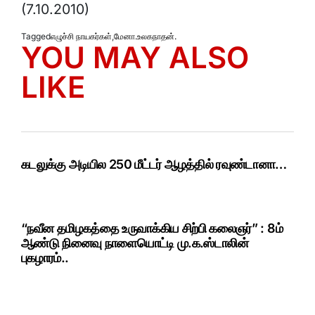
(7.10.2010)
Tagged
எழுச்சி நாயகர்கள்
,
மேனா.உலகநாதன்.
YOU MAY ALSO
LIKE
கடலுக்கு அடியில 250 மீட்டர் ஆழத்தில் ரவுண்டானா…
“நவீன தமிழகத்தை உருவாக்கிய சிற்பி கலைஞர்” : 8ம்
ஆண்டு நினைவு நாளையொட்டி மு.க.ஸ்டாலின்
புகழாரம்..