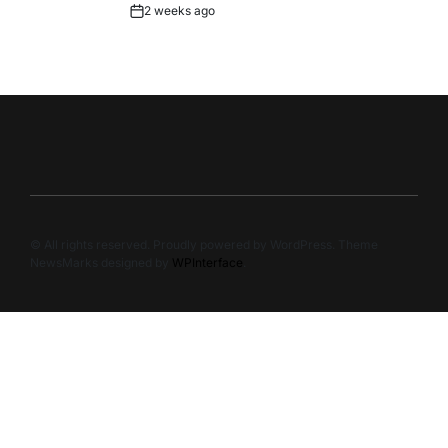
2 weeks ago
Post
Date
© All rights reserved. Proudly powered by WordPress. Theme
NewsMarks designed by
WPInterface
.