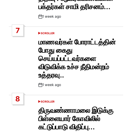
பக்தர்கள் சாமி தரிசனம்…
1 week ago
Post
Date
7
SCROLLER
POSTED
IN
மாணவர்கள் போராட்டத்தின்
போது கைது
செய்யப்பட்டவர்களை
விடுவிக்க உச்ச நீதிமன்றம்
உத்தரவு..
1 week ago
Post
Date
8
SCROLLER
POSTED
IN
திருவண்ணாமலை இடுக்கு
பிள்ளையார் கோவிலில்
கட்டுப்பாடு விதிப்பு…