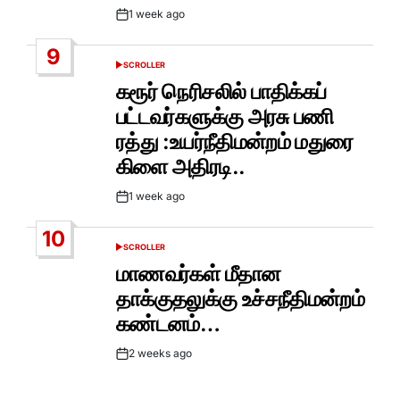
1 week ago
Post
Date
9
SCROLLER
POSTED
IN
கரூர் நெரிசலில் பாதிக்கப்
பட்டவர்களுக்கு அரசு பணி
ரத்து :உயர்நீதிமன்றம் மதுரை
கிளை அதிரடி..
1 week ago
Post
Date
10
SCROLLER
POSTED
IN
மாணவர்கள் மீதான
தாக்குதலுக்கு உச்சநீதிமன்றம்
கண்டனம்…
2 weeks ago
Post
Date