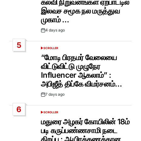
கல்வி நிறுவனங்கள் ஏற்பாட்டில்
இலவச சமூக நல மருத்துவ
முகாம் …
4 days ago
Post
Date
5
SCROLLER
POSTED
IN
“மோடி பிரதமர் வேலையை
விட்டுவிட்டு முழுநேர
Influencer ஆகலாம்” :
அபிஜீத் திப்கே விமர்சனம்…
7 days ago
Post
Date
6
SCROLLER
POSTED
IN
மதுரை அழகர் கோயிலின் 18ம்
படி கருப்பண்ணசாமி நடை
திறப்பு : ஆயிரக்கணக்கான