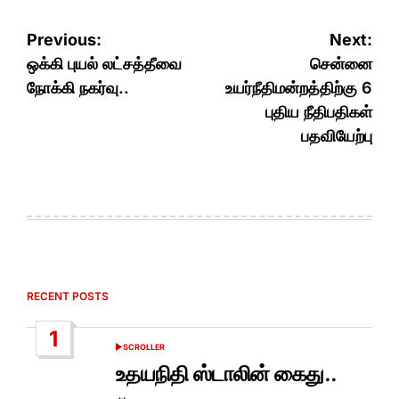
Post
Previous:
Next:
navigation
ஒக்கி புயல் லட்சத்தீவை
சென்னை
நோக்கி நகர்வு..
உயர்நீதிமன்றத்திற்கு 6
புதிய நீதிபதிகள்
பதவியேற்பு
RECENT POSTS
1
SCROLLER
POSTED
IN
உதயநிதி ஸ்டாலின் கைது..