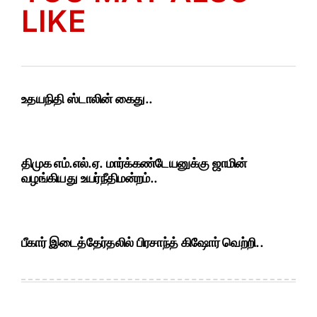
LIKE
உதயநிதி ஸ்டாலின் கைது..
திமுக எம்.எல்.ஏ. மார்க்கண்டேயனுக்கு ஜாமின்
வழங்கியது உயர்நீதிமன்றம்..
பீகார் இடைத்தேர்தலில் பிரசாந்த் கிஷோர் வெற்றி..