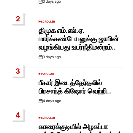
3 days ago
Post
Date
2
SCROLLER
POSTED
IN
திமுக எம்.எல்.ஏ.
மார்க்கண்டேயனுக்கு ஜாமின்
வழங்கியது உயர்நீதிமன்றம்..
3 days ago
Post
Date
3
POPULAR
POSTED
IN
பீகார் இடைத்தேர்தலில்
பிரசாந்த் கிஷோர் வெற்றி..
4 days ago
Post
Date
4
SCROLLER
POSTED
IN
காரைக்குடியில் அழகப்பா